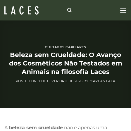
Skip
to
content
CUIDADOS CAPILARES
Beleza sem Crueldade: O Avanço
dos Cosméticos Não Testados em
Animais na filosofia Laces
POSTED ON
8 DE FEVEREIRO DE 2026
BY
MARCAS FALA
A
beleza sem crueldade
não é apenas uma