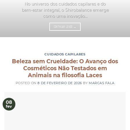
No universo dos cuidados capilares e do
bem-estar integral, o Shirobalance emerge
como uma inovação...
CONTINUAR LENDO
→
CUIDADOS CAPILARES
Beleza sem Crueldade: O Avanço dos
Cosméticos Não Testados em
Animais na filosofia Laces
POSTED ON
8 DE FEVEREIRO DE 2026
BY
MARCAS FALA
08
fev