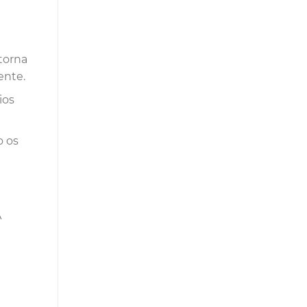
torna
ente.
ios
o os
A