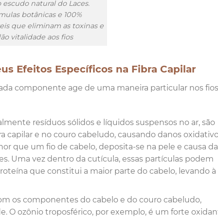
 escudo natural do Laces.
mulas botânicas e 100%
eis que eliminam as toxinas e
ão vitalidade aos fios
 Efeitos Específicos na Fibra Capilar
ada componente age de uma maneira particular nos fio
lmente resíduos sólidos e líquidos suspensos no ar, são
ra capilar e no couro cabeludo, causando danos oxidativo
nor que um fio de cabelo, deposita-se na pele e causa d
vres. Uma vez dentro da cutícula, essas partículas podem
oteína que constitui a maior parte do cabelo, levando à
 os componentes do cabelo e do couro cabeludo,
e. O ozônio troposférico, por exemplo, é um forte oxida