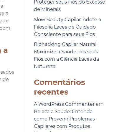
Proteger seus Fios do Excesso
na
de Minerais
ue a
Slow Beauty Capilar: Adote a
os e
Filosofia Laces de Cuidado
, com
Consciente para seus Fios
Biohacking Capilar Natural:
 a
Maximize a Saúde dos seus
Fios com a Ciência Laces da
Natureza
esados
m de
Comentários
recentes
A WordPress Commenter
em
Beleza e Saúde: Entenda
como Prevenir Problemas
Capilares com Produtos