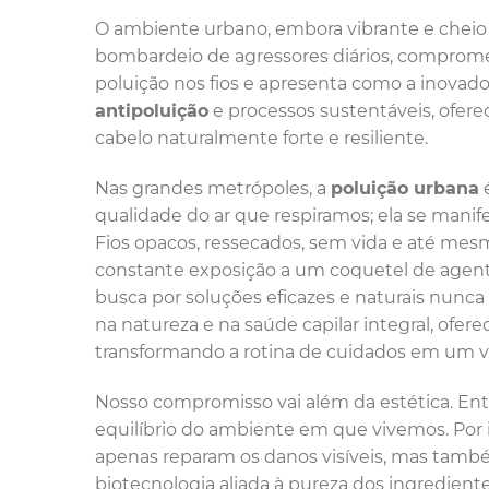
O ambiente urbano, embora vibrante e cheio
bombardeio de agressores diários, comprome
poluição nos fios e apresenta como a inova
antipoluição
e processos sustentáveis, ofere
cabelo naturalmente forte e resiliente.
Nas grandes metrópoles, a
poluição urbana
é
qualidade do ar que respiramos; ela se manif
Fios opacos, ressecados, sem vida e até mes
constante exposição a um coquetel de agent
busca por soluções eficazes e naturais nunca 
na natureza e na saúde capilar integral, ofer
transformando a rotina de cuidados em um ver
Nosso compromisso vai além da estética. Ent
equilíbrio do ambiente em que vivemos. Por
apenas reparam os danos visíveis, mas também
biotecnologia aliada à pureza dos ingredien