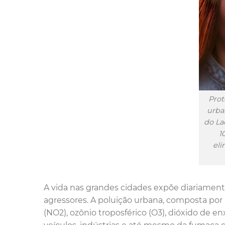
Prot
urba
do La
1
eli
A vida nas grandes cidades expõe diariament
agressores. A poluição urbana, composta por 
(NO2), ozônio troposférico (O3), dióxido de 