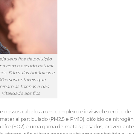
eja seus fios da poluição
na com o escudo natural
ces. Fórmulas botânicas e
00% sustentáveis que
minam as toxinas e dão
vitalidade aos fios
e nossos cabelos a um complexo e invisível exército de
material particulado (PM2.5 e PM10), dióxido de nitrogên
enxofre (SO2) e uma gama de metais pesados, provenient