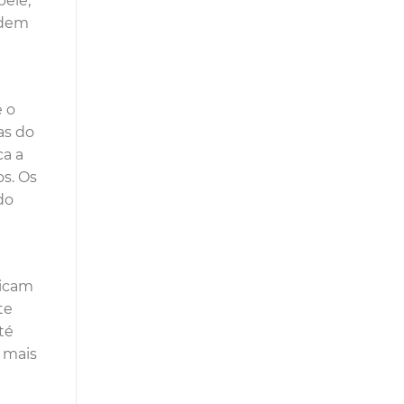
pele,
odem
é o
as do
ca a
os. Os
do
dicam
te
té
o mais