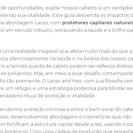
 de oportunidades, expõe nossos cabelos a um verdadei
tendo sua vitalidade. Este guia desvenda os impactos 
dora abordagem Laces, com
protetores capilares naturai
ce um escudo robusto, restaurando a saúde e o brilho p
 uma realidade inegável que afeta muito mais do que a
esta silenciosamente na saúde e na beleza dos nossos ca
mo a temida queda de cabelo podem ser reflexos diretos
es poluentes. Mas, em meio a esse desafio contemporân
foi tão premente. O Laces and Hair, com sua filosofia ce
ece um refúgio e uma estratégia poderosa para blindar seu
dadeiro ritual de proteção e vitalidade.
endemos a relação intrínseca entre o bem-estar do cabe
 isso, desenvolvemos abordagens e cosméticos que não
 fortificam a estrutura capilar desde a raiz, usando o p
tes botânicos. Com uma cadeia de produção que respeita