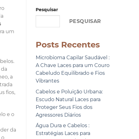
ro
Pesquisar
da
PESQUISAR
s
ara um
Posts Recentes
Microbioma Capilar Saudável :
belos.
A Chave Laces para um Couro
 da
Cabeludo Equilibrado e Fios
eo, a
Vibrantes
ntrada
Cabelos e Poluição Urbana:
s fios,
Escudo Natural Laces para
Proteger Seus Fios dos
lo e o
Agressores Diários
Água Dura e Cabelos :
oder da
Estratégias Laces para
 o