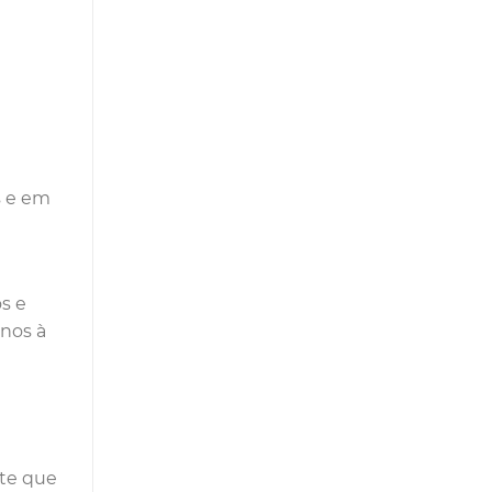
s e em
s e
anos à
nte que