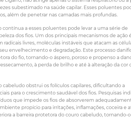
 cigarro, não atinge apenas o sistema respiratório ou a 
ezes subestimado na saúde capilar. Esses poluentes p
elos, além de penetrar nas camadas mais profundas.
 contínua a esses poluentes pode levar a uma série de
eleza dos fios. Um dos principais mecanismos de ação 
 radicais livres, moléculas instáveis que atacam as célul
ndo seu envelhecimento e degradação. Este processo danifi
tora do fio, tornando-o áspero, poroso e propenso a dan
essecamento, à perda de brilho e até à alteração da cor 
abeludo obstrui os folículos capilares, dificultando a
iais para o crescimento saudável dos fios. Pesquisas in
síduos que impede os fios de absorverem adequadamen
biente propício para irritações, inflamações, coceira e a
iora a barreira protetora do couro cabeludo, tornando-