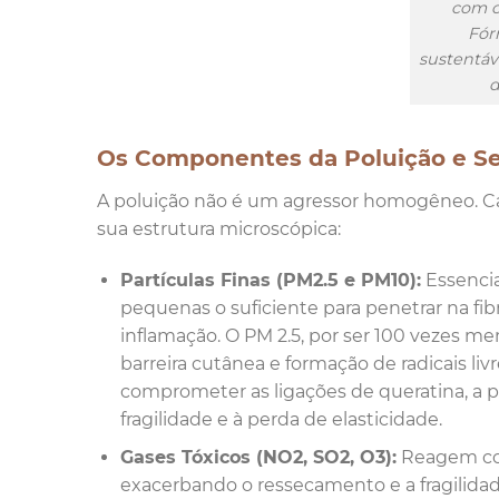
com o
Fór
sustentáv
d
Os Componentes da Poluição e Seus
A poluição não é um agressor homogêneo. C
sua estrutura microscópica:
Partículas Finas (PM2.5 e PM10):
Essencia
pequenas o suficiente para penetrar na fib
inflamação. O PM 2.5, por ser 100 vezes me
barreira cutânea e formação de radicais li
comprometer as ligações de queratina, a pr
fragilidade e à perda de elasticidade.
Gases Tóxicos (NO2, SO2, O3):
Reagem com
exacerbando o ressecamento e a fragilidad