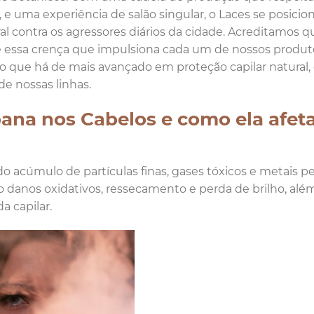
, e uma experiência de salão singular, o Laces se posicio
l contra os agressores diários da cidade. Acreditamos q
e é essa crença que impulsiona cada um de nossos produt
ao que há de mais avançado em proteção capilar natural
e nossas linhas.
ana nos Cabelos e como ela afeta
do acúmulo de partículas finas, gases tóxicos e metais p
do danos oxidativos, ressecamento e perda de brilho, alé
a capilar.