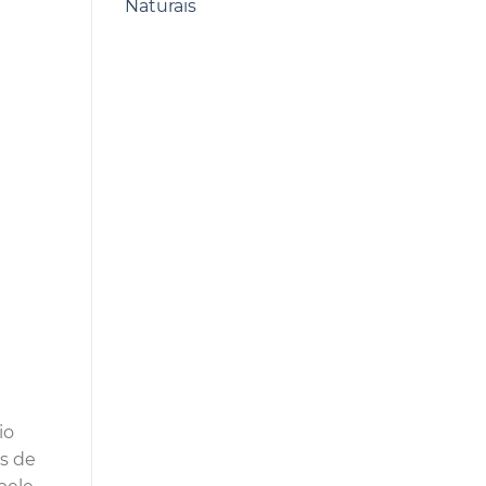
Naturais
io
es de