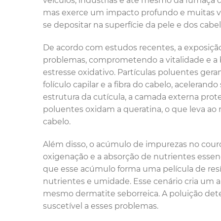
veículos, indústrias e até mesmo da fumaça de
mas exerce um impacto profundo e muitas v
se depositar na superfície da pele e dos cab
De acordo com estudos recentes, a exposição
problemas, comprometendo a vitalidade e a b
estresse oxidativo. Partículas poluentes geram
folículo capilar e a fibra do cabelo, acelera
estrutura da cutícula, a camada externa prote
poluentes oxidam a queratina, o que leva ao r
cabelo.
Além disso, o acúmulo de impurezas no couro c
oxigenação e a absorção de nutrientes essenc
que esse acúmulo forma uma película de re
nutrientes e umidade. Esse cenário cria um am
mesmo dermatite seborreica. A poluição deter
suscetível a esses problemas.