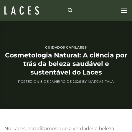
Skip
to
content
CUIDADOS CAPILARES
Cosmetologia Natural: A ciência por
trás da beleza saudável e
sustentável do Laces
POSTED ON
8 DE JANEIRO DE 2026
BY
MARCAS FALA
No Laces, acreditamos que a verdadeira beleza