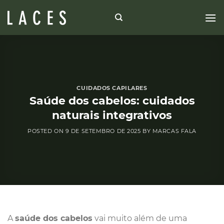
Skip
to
content
CUIDADOS CAPILARES
Saúde dos cabelos: cuidados
naturais integrativos
POSTED ON
9 DE SETEMBRO DE 2025
BY
MARCAS FALA
A
saúde dos cabelos
vai muito além de uma