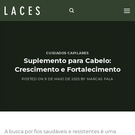
Skip
to
content
CUIDADOS CAPILARES
Suplemento para Cabelo:
Crescimento e Fortalecimento
POSTED ON
9 DE MAIO DE 2025
BY
MARCAS FALA
A busca por fios saudáveis e resistentes é uma