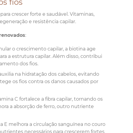
s fios
ara crescer forte e saudável. Vitaminas,
eneração e resistência capilar.
 renovados
:
mular o crescimento capilar, a biotina age
a a estrutura capilar. Além disso, contribui
amento dos fios.
auxilia na hidratação dos cabelos, evitando
ege os fios contra os danos causados por
ina C fortalece a fibra capilar, tornando os
ora a absorção de ferro, outro nutriente
na E melhora a circulação sanguínea no couro
nutrientes necessários para crescerem fortes