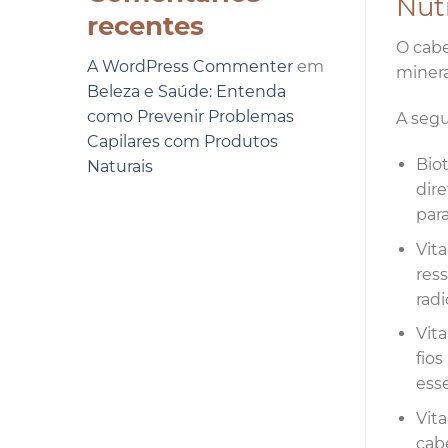
Nutr
recentes
O cabe
A WordPress Commenter
em
minera
Beleza e Saúde: Entenda
como Prevenir Problemas
A segu
Capilares com Produtos
Biot
Naturais
dire
par
Vita
res
radi
Vit
fio
esse
Vit
cab