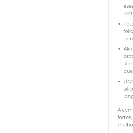
ess
rest
Foto
fol
den
Ali
prot
ali
qual
Uso
sili
lon
A comb
fortes
melhor