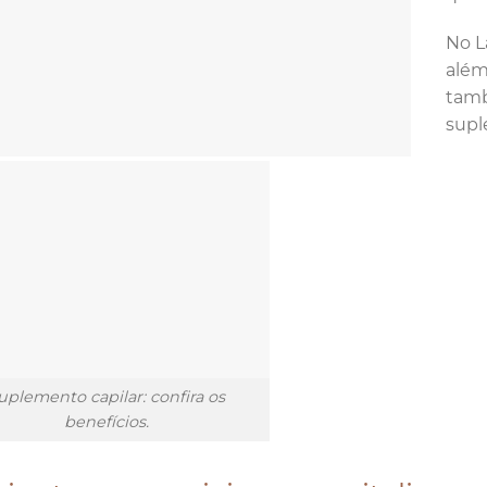
No L
além
tamb
supl
uplemento capilar: confira os
benefícios.