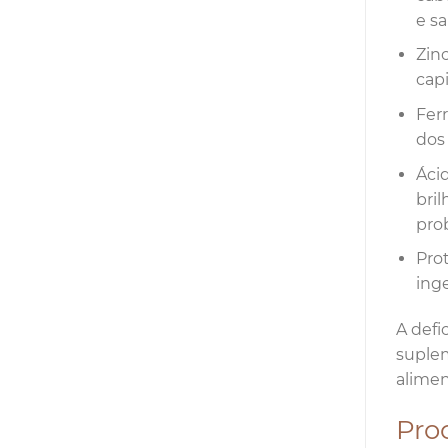
e s
Zinc
cap
Ferr
dos 
Áci
bri
pro
Prot
inge
A defi
suplem
alimen
Pro