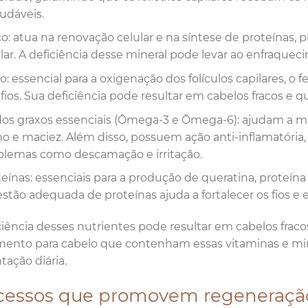
audáveis.
o: atua na renovação celular e na síntese de proteínas, 
ilar. A deficiência desse mineral pode levar ao enfraque
o: essencial para a oxigenação dos folículos capilares, o f
fios. Sua deficiência pode resultar em cabelos fracos e q
dos graxos essenciais (Ômega-3 e Ômega-6): ajudam a ma
lho e maciez. Além disso, possuem ação anti-inflamatória
blemas como descamação e irritação.
eínas: essenciais para a produção de queratina, proteína
stão adequada de proteínas ajuda a fortalecer os fios e e
ciência desses nutrientes pode resultar em cabelos fraco
ento para cabelo que contenham essas vitaminas e mi
tação diária.
cessos que promovem regeneração