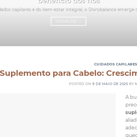
benefício dos fios
ados capilares e do bem-estar integral, o Shirobalance emerge
CONTINUAR LENDO
→
CUIDADOS CAPILARE
Suplemento para Cabelo: Cresci
POSTED ON
9 DE MAIO DE 2025
BY
A bu
preo
supl
alia
adeq
qued