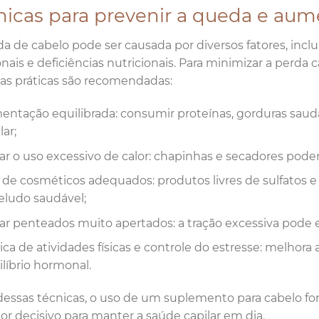
nicas para prevenir a queda e aum
a de cabelo pode ser causada por diversos fatores, inclu
ais e deficiências nutricionais. Para minimizar a perda c
s práticas são recomendadas:
mentação equilibrada: consumir proteínas, gorduras saudá
lar;
tar o uso excessivo de calor: chapinhas e secadores pode
 de cosméticos adequados: produtos livres de sulfatos 
eludo saudável;
tar penteados muito apertados: a tração excessiva pode e
ica de atividades físicas e controle do estresse: melhora
ilíbrio hormonal.
essas técnicas, o uso de um suplemento para cabelo fo
or decisivo para manter a saúde capilar em dia.