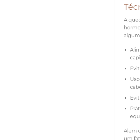
Téc
A qued
hormon
alguma
Ali
capi
Evi
Uso
cab
Evi
Prát
equ
Além d
um fat