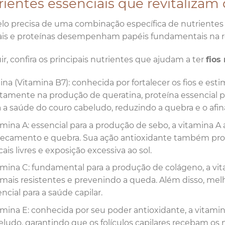
ientes essenciais que revitalizam o
lo precisa de uma combinação específica de nutrientes p
is e proteínas desempenham papéis fundamentais na reg
ir, confira os principais nutrientes que ajudam a ter
fios
ina (Vitamina B7): conhecida por fortalecer os fios e esti
tamente na produção de queratina, proteína essencial par
a a saúde do couro cabeludo, reduzindo a quebra e o afin
mina A: essencial para a produção de sebo, a vitamina A 
secamento e quebra. Sua ação antioxidante também prot
cais livres e exposição excessiva ao sol.
amina C: fundamental para a produção de colágeno, a vitam
s mais resistentes e prevenindo a queda. Além disso, melh
ncial para a saúde capilar.
amina E: conhecida por seu poder antioxidante, a vitami
eludo, garantindo que os folículos capilares recebam os 