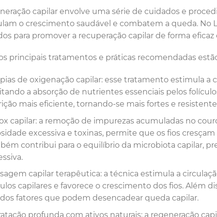
neração capilar envolve uma série de cuidados e procedi
lam o crescimento saudável e combatem a queda. No Lac
ados para promover a recuperação capilar de forma eficaz 
os principais tratamentos e práticas recomendadas estão
apias de oxigenação capilar: esse tratamento estimula a 
litando a absorção de nutrientes essenciais pelos folícul
ição mais eficiente, tornando-se mais fortes e resistente
ox capilar: a remoção de impurezas acumuladas no cour
osidade excessiva e toxinas, permite que os fios cresça
bém contribui para o equilíbrio da microbiota capilar,
ssiva.
sagem capilar terapêutica: a técnica estimula a circula
culos capilares e favorece o crescimento dos fios. Além d
dos fatores que podem desencadear queda capilar.
ratação profunda com ativos naturais: a regeneração cap