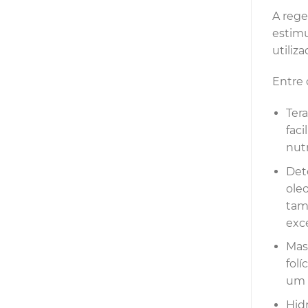
A rege
estimu
utiliz
Entre 
Ter
faci
nutr
Det
ole
tam
exce
Mas
folí
um 
Hid