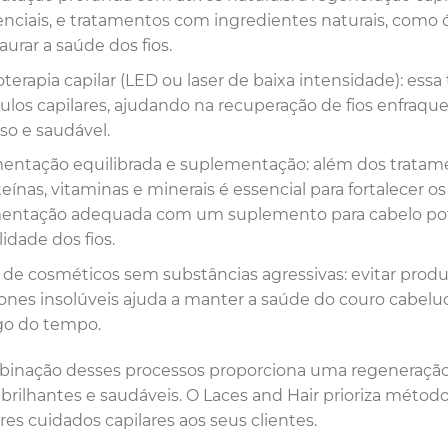
enciais, e tratamentos com ingredientes naturais, como ó
aurar a saúde dos fios.
terapia capilar (LED ou laser de baixa intensidade): essa
ículos capilares, ajudando na recuperação de fios enfr
so e saudável.
mentação equilibrada e suplementação: além dos tratam
eínas, vitaminas e minerais é essencial para fortalecer o
mentação adequada com um suplemento para cabelo pote
idade dos fios.
 de cosméticos sem substâncias agressivas: evitar prod
cones insolúveis ajuda a manter a saúde do couro cabelud
go do tempo.
inação desses processos proporciona uma regeneração c
, brilhantes e saudáveis. O Laces and Hair prioriza métod
es cuidados capilares aos seus clientes.