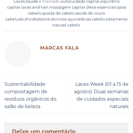
Laces
,
Saúde
e marcado
autocuidado capilar
,
equilíbrio
capilar
,
laces and hair
,
massagem capilar
,
óleos essenciais para
cabelo
,
queda de cabelo
,
saúde do couro
cabeludo
,
shirobalance
,
técnicas ayurvédicas cabelo
,
tratamento
natural cabelo
.
MARCAS FALA
Sustentabilidade:
Laces Week (01 a 15 de
compostagem de
agosto): Duas semanas
resíduos orgânicos do
de cuidados especiais
salão de beleza
naturais
Deixe um comentário