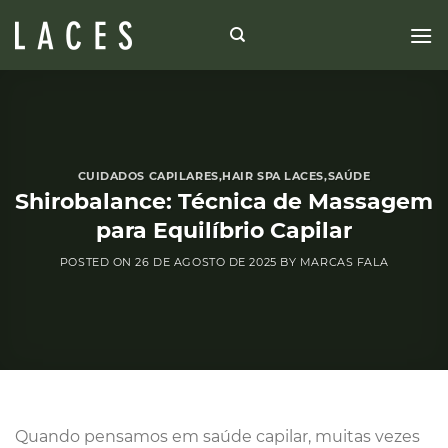
Skip
to
content
CUIDADOS CAPILARES
,
HAIR SPA LACES
,
SAÚDE
Shirobalance: Técnica de Massagem
para Equilíbrio Capilar
POSTED ON
26 DE AGOSTO DE 2025
BY
MARCAS FALA
Quando pensamos em saúde capilar, muitas vezes