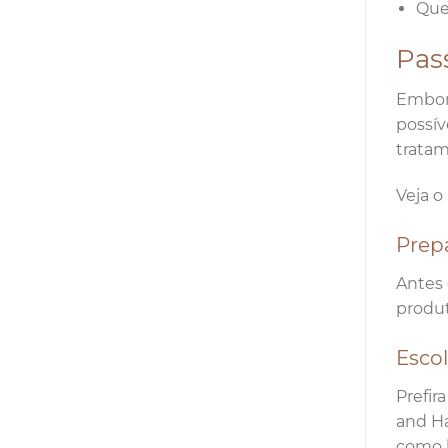
Que
Pas
Embora
possív
tratam
Veja o
Prep
Antes 
produt
Escol
Prefir
and Ha
como b