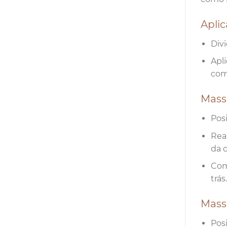
Aplic
Div
Apl
com
Mass
Pos
Rea
da 
Com
trás
Mass
Pos