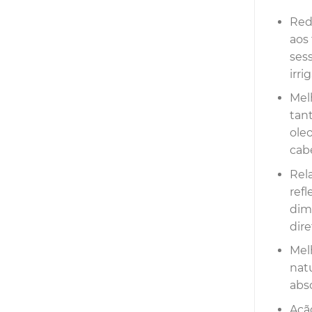
Red
aos 
ses
irr
Mel
tan
ole
cabe
Rel
ref
dim
dire
Mel
nat
abs
Açã