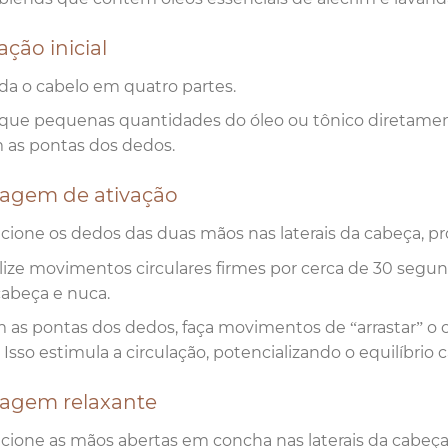
ação inicial
ida o cabelo em quatro partes.
ique pequenas quantidades do óleo ou tônico diretame
 as pontas dos dedos.
agem de ativação
icione os dedos das duas mãos nas laterais da cabeça, p
lize movimentos circulares firmes por cerca de 30 segu
cabeça e nuca.
 as pontas dos dedos, faça movimentos de “arrastar” o 
. Isso estimula a circulação, potencializando o equilíbrio c
agem relaxante
icione as mãos abertas em concha nas laterais da cabeça