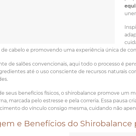
equi
unem
Insp
adap
cuid
de cabelo e promovendo uma experiência única de con
nte de salões convencionais, aqui todo o processo é pen
gredientes até o uso consciente de recursos naturais c
es.
e seus benefícios físicos, o shirobalance promove um m
a, marcada pelo estresse e pela correria. Essa pausa cri
ecimento do vínculo consigo mesma, cuidando não apen
gem e Benefícios do Shirobalance 