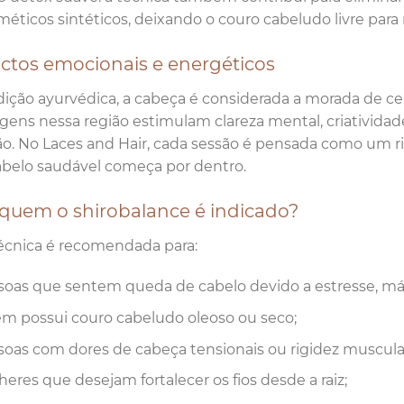
éticos sintéticos, deixando o couro cabeludo livre para r
ctos emocionais e energéticos
dição ayurvédica, a cabeça é considerada a morada de ce
ens nessa região estimulam clareza mental, criatividad
ão. No Laces and Hair, cada sessão é pensada como um ri
belo saudável começa por dentro.
 quem o shirobalance é indicado?
écnica é recomendada para:
soas que sentem queda de cabelo devido a estresse, má 
m possui couro cabeludo oleoso ou seco;
soas com dores de cabeça tensionais ou rigidez muscular 
eres que desejam fortalecer os fios desde a raiz;