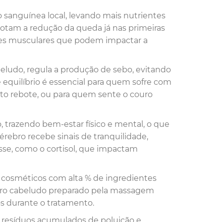
o sanguínea local, levando mais nutrientes
s notam a redução da queda já nas primeiras
sões musculares que podem impactar a
beludo, regula a produção de sebo, evitando
equilíbrio é essencial para quem sofre com
ito rebote, ou para quem sente o couro
 trazendo bem-estar físico e mental, o que
érebro recebe sinais de tranquilidade,
sse, como o cortisol, que impactam
a cosméticos com alta % de ingredientes
ouro cabeludo preparado pela massagem
os durante o tratamento.
r resíduos acumulados de poluição e