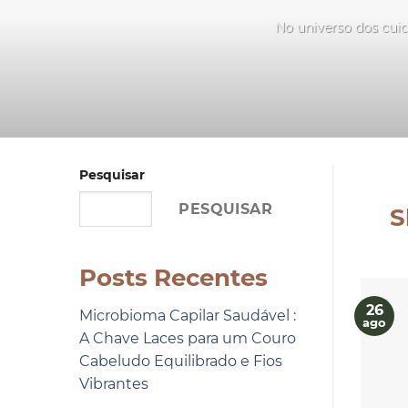
No universo dos cuid
Pesquisar
PESQUISAR
S
Posts Recentes
26
Microbioma Capilar Saudável :
ago
A Chave Laces para um Couro
Cabeludo Equilibrado e Fios
Vibrantes