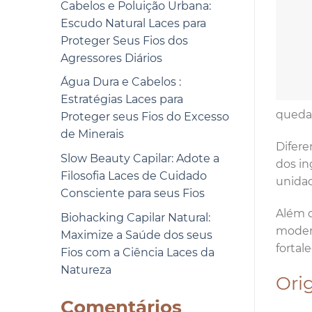
Cabelos e Poluição Urbana:
Escudo Natural Laces para
Proteger Seus Fios dos
Agressores Diários
Água Dura e Cabelos :
Estratégias Laces para
queda 
Proteger seus Fios do Excesso
de Minerais
Difere
Slow Beauty Capilar: Adote a
dos in
Filosofia Laces de Cuidado
unidad
Consciente para seus Fios
Além d
Biohacking Capilar Natural:
modern
Maximize a Saúde dos seus
fortal
Fios com a Ciência Laces da
Natureza
Ori
Comentários