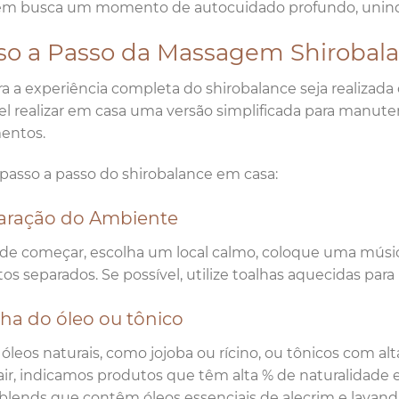
m busca um momento de autocuidado profundo, unindo 
so a Passo da Massagem Shirobal
 a experiência completa do shirobalance seja realizada 
el realizar em casa uma versão simplificada para manuten
entos.
 passo a passo do shirobalance em casa:
aração do Ambiente
de começar, escolha um local calmo, coloque uma músic
os separados. Se possível, utilize toalhas aquecidas para
ha do óleo ou tônico
a óleos naturais, como jojoba ou rícino, ou tônicos com al
ir, indicamos produtos que têm alta % de naturalidade 
lends que contêm óleos essenciais de alecrim e lavand