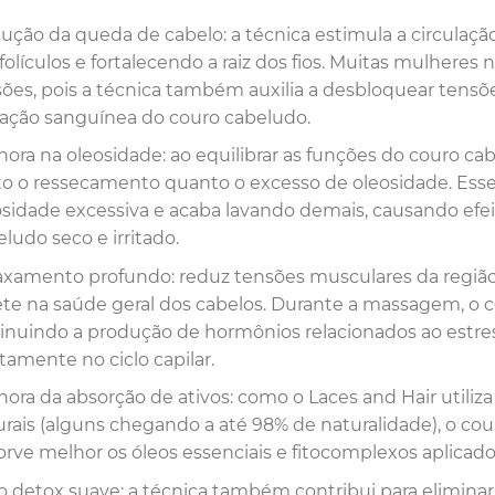
ução da queda de cabelo: a técnica estimula a circulaçã
folículos e fortalecendo a raiz dos fios. Muitas mulhere
sões, pois a técnica também auxilia a desbloquear ten
igação sanguínea do couro cabeludo.
hora na oleosidade: ao equilibrar as funções do couro ca
to o ressecamento quanto o excesso de oleosidade. Esse 
osidade excessiva e acaba lavando demais, causando efe
ludo seco e irritado.
axamento profundo: reduz tensões musculares da região,
lete na saúde geral dos cabelos. Durante a massagem, o c
inuindo a produção de hormônios relacionados ao estre
tamente no ciclo capilar.
hora da absorção de ativos: como o Laces and Hair utiliz
urais (alguns chegando a até 98% de naturalidade), o c
orve melhor os óleos essenciais e fitocomplexos aplicad
o detox suave: a técnica também contribui para elimina