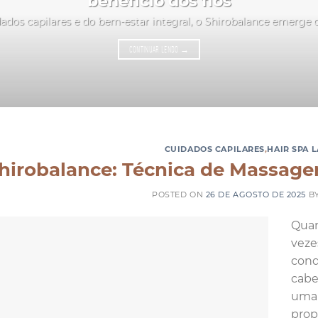
benefício dos fios
ados capilares e do bem-estar integral, o Shirobalance emerge
CONTINUAR LENDO
→
CUIDADOS CAPILARES
,
HAIR SPA 
hirobalance: Técnica de Massagem
POSTED ON
26 DE AGOSTO DE 2025
B
Quan
veze
cond
cabe
uma 
prop