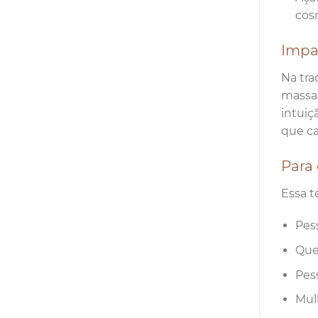
cosm
Impa
Na tra
massag
intuiç
que ca
Para
Essa t
Pes
Que
Pes
Mulh