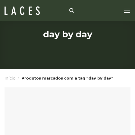
Skip
to
content
day by day
Início
/
Produtos marcados com a tag “day by day”