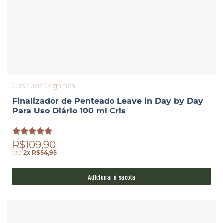
Cris Dios Organics
Finalizador de Penteado Leave in Day by Day
Para Uso Diário 100 ml Cris
Avaliação
R$109,90
5.00
de 5
até
2x R$54,95
Adicionar à sacola