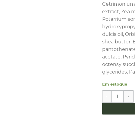
Cetrimonium c
extract, Zea 
Potarrium sor
hydroxypropy
dulcis oil, Or
shea butter, 
pantothenate
acetate, Pyri
octensylsuccin
glycerides, Pa
Em estoque
Condicionador