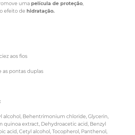
romove uma
película de proteção
,
o efeito de
hidratação.
iez aos fios
z e as pontas duplas
:
l alcohol, Behentrimonium chloride, Glycerin,
quinoa extract, Dehydroacetic acid, Benzyl
ic acid, Cetyl alcohol, Tocopherol, Panthenol,