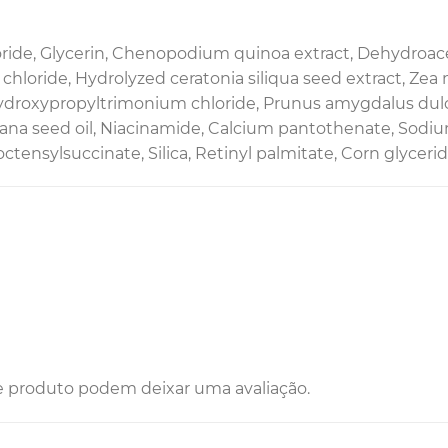
ide, Glycerin, Chenopodium quinoa extract, Dehydroaceti
chloride, Hydrolyzed ceratonia siliqua seed extract, Zea
droxypropyltrimonium chloride, Prunus amygdalus dulcis o
lana seed oil, Niacinamide, Calcium pantothenate, Sodiu
tensylsuccinate, Silica, Retinyl palmitate, Corn glyceride
e produto podem deixar uma avaliação.