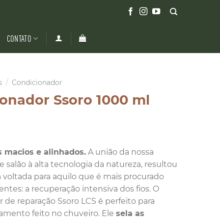
CONTATO
s
/
Condicionador
onador Ssoro 1000 ml
 macios e alinhados.
A união da nossa
e salão à alta tecnologia da natureza, resultou
voltada para aquilo que é mais procurado
entes: a recuperação intensiva dos fios. O
 de reparação Ssoro LCS é perfeito para
atamento feito no chuveiro. Ele
sela as