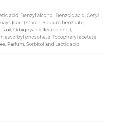
c acid, Benzyl alcohol, Benzoic acid, Cetyl
 mays (corn) starch, Sodium benzoate,
il, Orbignya oleífera seed oil,
m ascorbyl phosphate, Tocopheryl acetate,
s, Parfum, Sorbitol and Lactic acid.