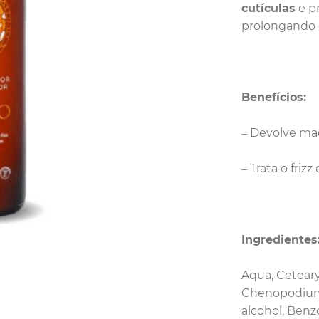
cutículas
e p
prolongando 
Benefícios:
– Devolve mac
– Trata o friz
Ingredientes
Aqua, Ceteary
Chenopodium 
alcohol, Benzo