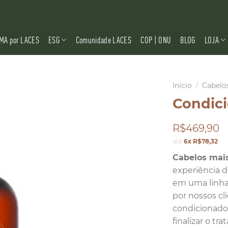
MA por LACES
ESG
Comunidade LACES
COP | ONU
BLOG
LOJA
Início
/
Cabelo
Condici
R$469,90
até
6x R$78,32
Cabelos mais
experiência d
em uma linha 
por nossos cli
condicionador
finalizar o tr