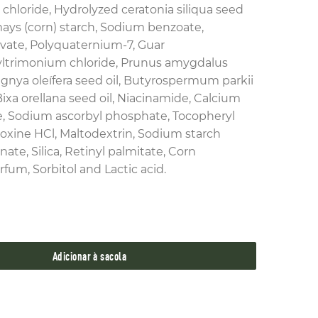
hloride, Hydrolyzed ceratonia siliqua seed
mays (corn) starch, Sodium benzoate,
vate, Polyquaternium-7, Guar
ltrimonium chloride, Prunus amygdalus
bignya oleífera seed oil, Butyrospermum parkii
Bixa orellana seed oil, Niacinamide, Calcium
, Sodium ascorbyl phosphate, Tocopheryl
doxine HCl, Maltodextrin, Sodium starch
ate, Silica, Retinyl palmitate, Corn
rfum, Sorbitol and Lactic acid.
 Ssoro 1000 ml quantidade
Adicionar à sacola