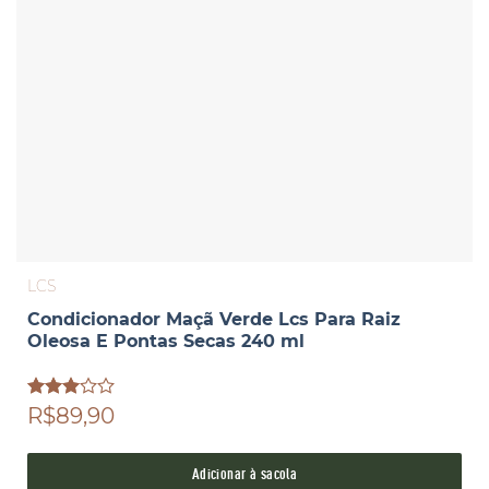
LCS
Condicionador Maçã Verde Lcs Para Raiz
Oleosa E Pontas Secas 240 ml
Avaliação
R$89,90
3.00
de 5
Adicionar à sacola