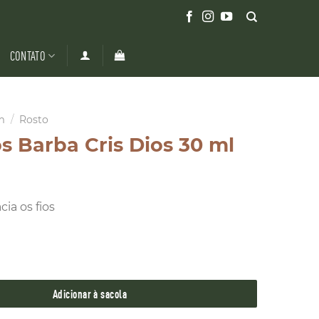
CONTATO
m
/
Rosto
s Barba Cris Dios 30 ml
ia os fios
 Cris Dios 30 ml quantidade
Adicionar à sacola