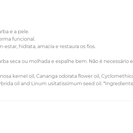
ba e a pele.
forma funcional.
star, hidrata, amacia e restaura os fios.
rba seca ou molhada e espalhe bem. Não é necessário 
inosa kernel oil, Cananga odorata flower oil, Cyclomet
rida oil and Linum usitatissimum seed oil. *Ingrediente