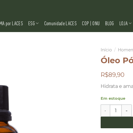
MA por LACES
ESG
Comunidade LACES
COP | ONU
BLOG
LOJA
Início
/
Home
Óleo Pó
R$89,90
Hidrata e amac
Em estoque
Óleo Pós Barba