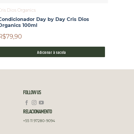
Cris Dios Organics
Cris Dio
Condicionador Day by Day Cris Dios
Shampo
Organics 100ml
Dios O
R$79,90
R$69,
Adicionar à sacola
FOLLOW US
RELACIONAMENTO
+55 11 97280-9094