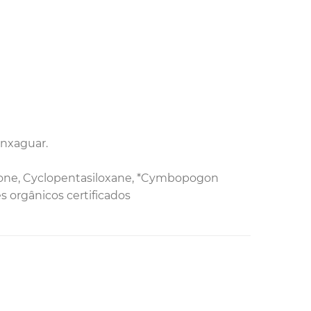
enxaguar.
hicone, Cyclopentasiloxane, *Cymbopogon
s orgânicos certificados