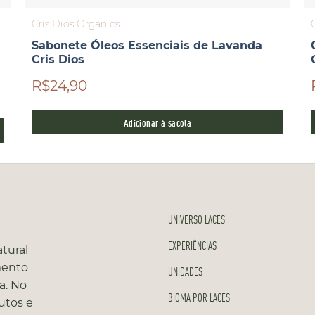
Cris Dios Organics
Sabonete Óleos Essenciais de Lavanda
Cris Dios
R$24,90
Adicionar à sacola
UNIVERSO LACES
EXPERIÊNCIAS
tural
mento
UNIDADES
a. No
BIOMA POR LACES
utos e