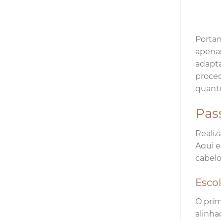
Portan
apenas
adapta
proced
quant
Pass
Realiz
Aqui e
cabelo
Esco
O prim
alinha