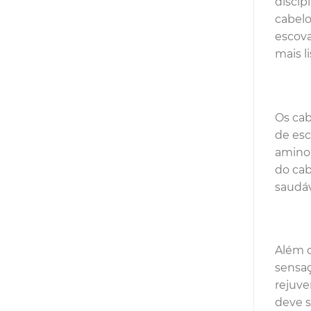
discip
cabelo
escova
mais l
Os cab
de esc
aminoá
do cab
saudáv
Além d
sensaç
rejuve
deve s