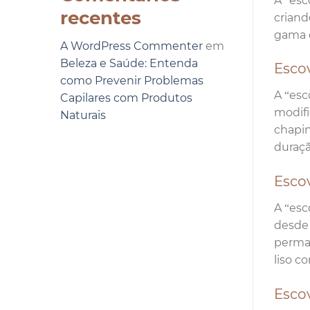
A “esc
recentes
criand
gama d
A WordPress Commenter
em
Beleza e Saúde: Entenda
Esco
como Prevenir Problemas
A “esc
Capilares com Produtos
modifi
Naturais
chapin
duraçã
Escov
A “esc
desde 
perman
liso c
Esco