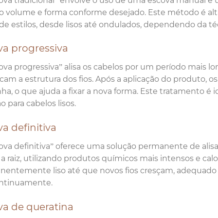
ova tradicional” envolve o uso de uma escova manual e u
o volume e forma conforme desejado. Este método é al
e estilos, desde lisos até ondulados, dependendo da téc
va progressiva
ova progressiva” alisa os cabelos por um período mais l
cam a estrutura dos fios. Após a aplicação do produto, 
ha, o que ajuda a fixar a nova forma. Este tratamento é
o para cabelos lisos.
a definitiva
ova definitiva” oferece uma solução permanente de alis
a raiz, utilizando produtos químicos mais intensos e cal
entemente liso até que novos fios cresçam, adequado 
ontinuamente.
va de queratina