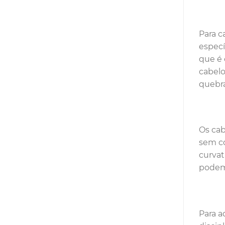
Para c
especí
que é 
cabelo
quebra
Os cab
sem co
curvat
podem 
Para a