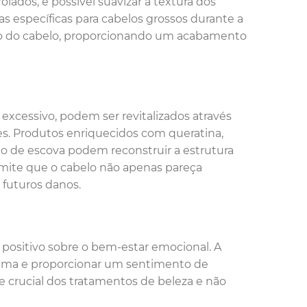
olados, é possível suavizar a textura dos
vas específicas para cabelos grossos durante a
ngo do cabelo, proporcionando um acabamento
 excessivo, podem ser revitalizados através
es. Produtos enriquecidos com queratina,
o de escova podem reconstruir a estrutura
rmite que o cabelo não apenas pareça
 futuros danos.
o positivo sobre o bem-estar emocional. A
stima e proporcionar um sentimento de
crucial dos tratamentos de beleza e não