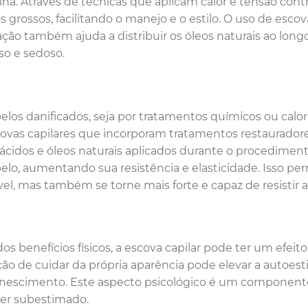
lina. Através de técnicas que aplicam calor e tensão contr
s grossos, facilitando o manejo e o estilo. O uso de esco
ção também ajuda a distribuir os óleos naturais ao lo
iso e sedoso.
elos danificados, seja por tratamentos químicos ou calor
ovas capilares que incorporam tratamentos restaurador
cidos e óleos naturais aplicados durante o procediment
elo, aumentando sua resistência e elasticidade. Isso pe
el, mas também se torne mais forte e capaz de resistir a
os benefícios físicos, a escova capilar pode ter um efeit
ão de cuidar da própria aparência pode elevar a autoe
nescimento. Este aspecto psicológico é um componente 
er subestimado.