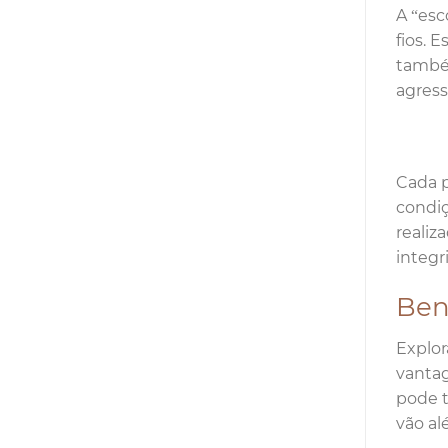
A “esc
fios. 
també
agress
Cada p
condiç
realiz
integr
Bene
Explor
vantag
pode t
vão al