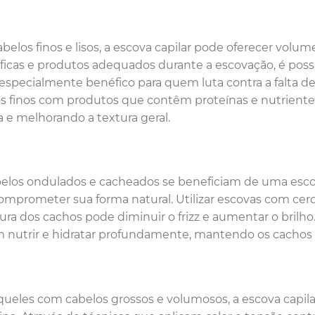
abelos finos e lisos, a escova capilar pode oferecer volum
ficas e produtos adequados durante a escovação, é possí
especialmente benéfico para quem luta contra a falta de
s finos com produtos que contêm proteínas e nutrientes 
 e melhorando a textura geral.
elos ondulados e cacheados se beneficiam de uma escova
mprometer sua forma natural. Utilizar escovas com cer
ura dos cachos pode diminuir o frizz e aumentar o brilh
nutrir e hidratar profundamente, mantendo os cachos b
queles com cabelos grossos e volumosos, a escova capil