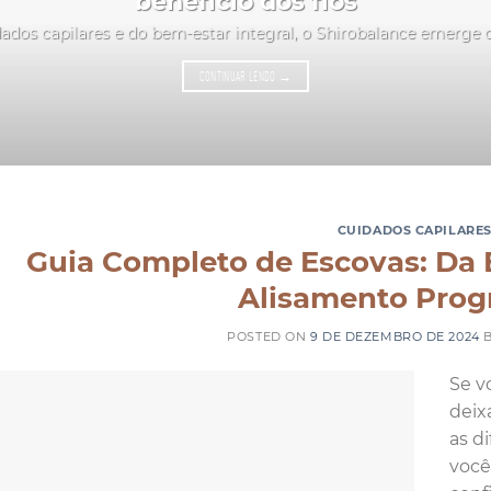
benefício dos fios
ados capilares e do bem-estar integral, o Shirobalance emerge
CONTINUAR LENDO
→
CUIDADOS CAPILARE
Guia Completo de Escovas: Da 
Alisamento Prog
POSTED ON
9 DE DEZEMBRO DE 2024
Se v
deix
as d
você