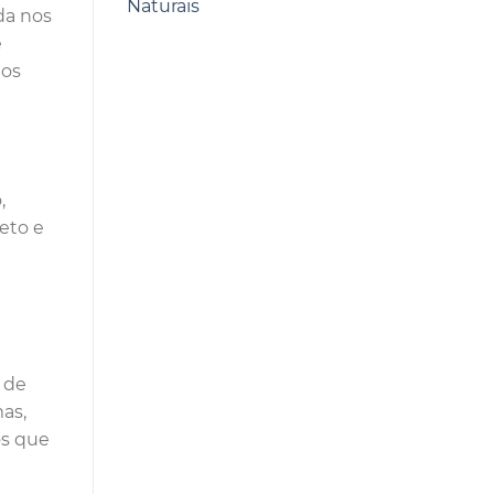
Naturais
da nos
e
nos
,
eto e
a de
as,
os que