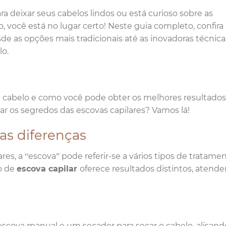
ara deixar seus cabelos lindos ou está curioso sobre as
, você está no lugar certo! Neste guia completo, confira
e as opções mais tradicionais até as inovadoras técnica
lo.
e cabelo e como você pode obter os melhores resultados,
r os segredos das escovas capilares? Vamos lá!
uas diferenças
es, a “escova” pode referir-se a vários tipos de tratame
o de
escova capilar
oferece resultados distintos, atend
escova manual e um secador para secar o cabelo, alisand