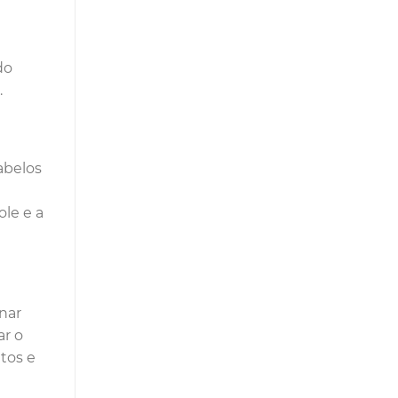
do
.
abelos
ole e a
nar
ar o
tos e