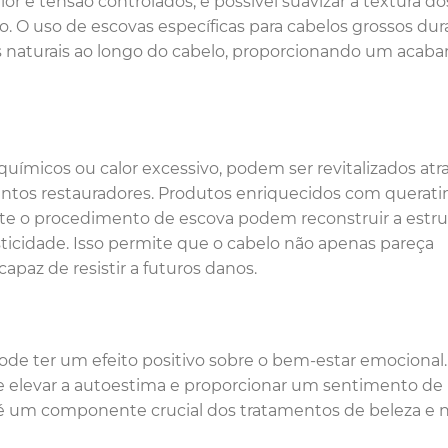
lor e tensão controlados, é possível suavizar a textura do
lo. O uso de escovas específicas para cabelos grossos dur
os naturais ao longo do cabelo, proporcionando um aca
químicos ou calor excessivo, podem ser revitalizados atr
ntos restauradores. Produtos enriquecidos com querati
nte o procedimento de escova podem reconstruir a estru
ticidade. Isso permite que o cabelo não apenas pareça
apaz de resistir a futuros danos.
 pode ter um efeito positivo sobre o bem-estar emocional.
e elevar a autoestima e proporcionar um sentimento de
 é um componente crucial dos tratamentos de beleza e 