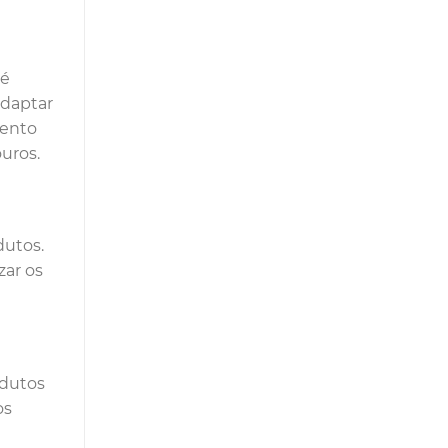
 é
adaptar
mento
uros.
dutos.
zar os
odutos
os