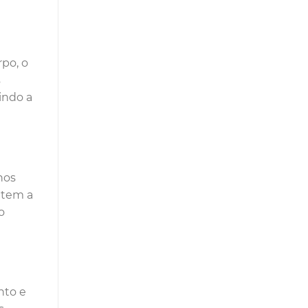
rpo, o
s
indo a
hos
item a
o
nto e