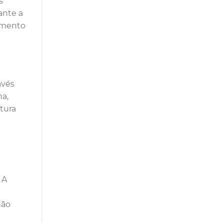
s
ante a
bamento
avés
na,
tura
 A
não