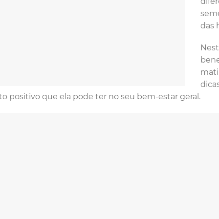
dife
seme
das 
Nest
bene
mati
dica
o positivo que ela pode ter no seu bem-estar geral.