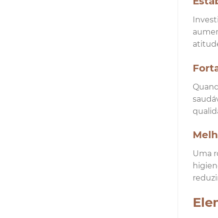
Esta
Invest
aument
atitud
Fort
Quando
saudáv
qualid
Melh
Uma ro
higien
reduzi
Ele