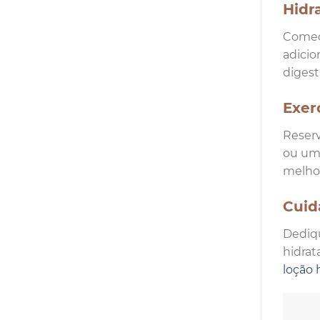
Hidr
Comece
adicio
digest
Exerc
Reserv
ou uma
melhor
Cuid
Dediqu
hidrat
loção 