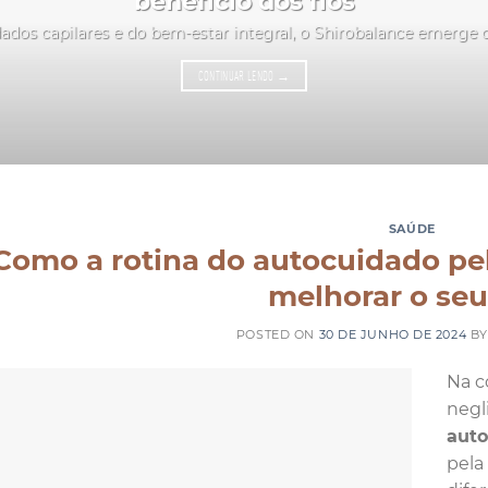
benefício dos fios
ados capilares e do bem-estar integral, o Shirobalance emerge
CONTINUAR LENDO
→
SAÚDE
Como a rotina do autocuidado pe
melhorar o seu
POSTED ON
30 DE JUNHO DE 2024
B
Na c
negl
aut
pela