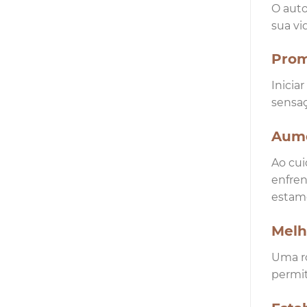
O auto
sua vi
Prom
Inicia
sensaç
Aume
Ao cui
enfren
estamo
Melh
Uma ro
permit