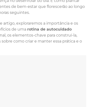
rença no desenrolar do dia. É como plantar
ntes de bem-estar que florescerão ao longo
horas seguintes.
e artigo, exploraremos a importância e os
fícios de uma
rotina de autocuidado
nal, os elementos-chave para construí-la,
s sobre como criar e manter essa prática e o