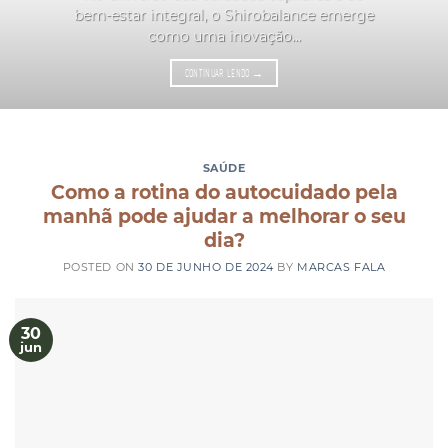
bem-estar integral, o Shirobalance emerge
como uma inovação...
CONTINUAR LENDO
→
SAÚDE
Como a rotina do autocuidado pela
manhã pode ajudar a melhorar o seu
dia?
POSTED ON
30 DE JUNHO DE 2024
BY
MARCAS FALA
30
jun