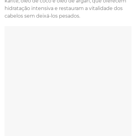
karité, óleo de coco e óleo de argan, que oferecem
hidratação intensiva e restauram a vitalidade dos
cabelos sem deixá-los pesados.