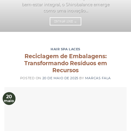
bem-estar integral, o Shirobalance emerge
como uma inovação...
CONTINUAR LENDO
→
HAIR SPA LACES
Reciclagem de Embalagens:
Transformando Resíduos em
Recursos
POSTED ON
20 DE MAIO DE 2025
BY
MARCAS FALA
20
maio