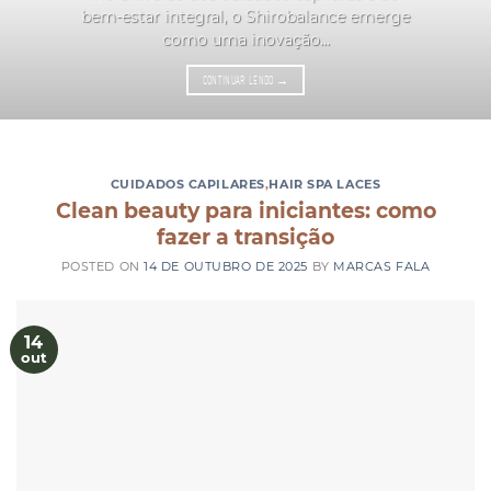
bem-estar integral, o Shirobalance emerge
como uma inovação...
CONTINUAR LENDO
→
CUIDADOS CAPILARES
,
HAIR SPA LACES
Clean beauty para iniciantes: como
fazer a transição
POSTED ON
14 DE OUTUBRO DE 2025
BY
MARCAS FALA
14
out