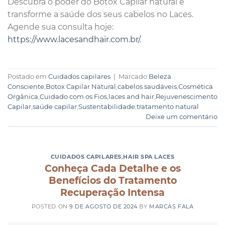
Descubra o poder do Botox Capilar natural e
transforme a saúde dos seus cabelos no Laces.
Agende sua consulta hoje:
https://www.lacesandhair.com.br/
.
Postado em
Cuidados capilares
|
Marcado
Beleza
Consciente
,
Botox Capilar Natural
,
cabelos saudáveis
,
Cosmética
Orgânica
,
Cuidado com os Fios
,
laces and hair
,
Rejuvenescimento
Capilar
,
saúde capilar
,
Sustentabilidade
,
tratamento natural
Deixe um comentário
CUIDADOS CAPILARES
,
HAIR SPA LACES
Conheça Cada Detalhe e os
Benefícios do Tratamento
Recuperação Intensa
POSTED ON
9 DE AGOSTO DE 2024
BY
MARCAS FALA