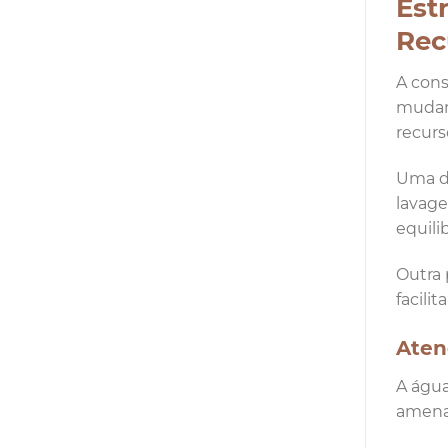
Est
Rec
A cons
mudanç
recurs
Uma da
lavage
equili
Outra 
facili
Aten
A água
amenas