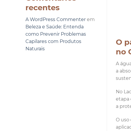
recentes
A WordPress Commenter
em
Beleza e Saúde: Entenda
como Prevenir Problemas
O p
Capilares com Produtos
Naturais
no 
A água
a abso
susten
No Lac
etapa 
a prot
O uso 
aplica