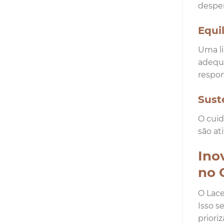
desper
Equi
Uma li
adequa
respon
Sust
O cuid
são at
Ino
no 
O Lace
Isso s
priori