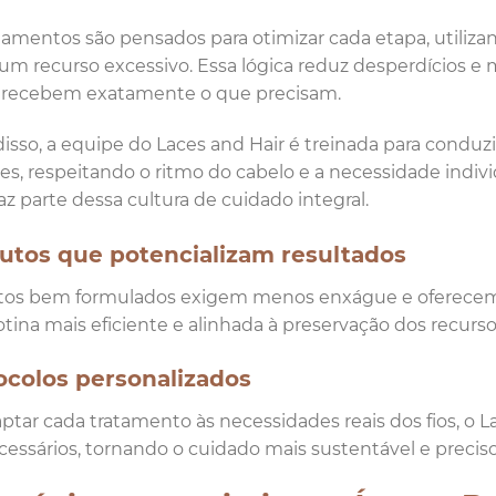
tamentos são pensados para otimizar cada etapa, utiliz
m recurso excessivo. Essa lógica reduz desperdícios e 
s recebem exatamente o que precisam.
isso, a equipe do Laces and Hair é treinada para condu
es, respeitando o ritmo do cabelo e a necessidade indivi
az parte dessa cultura de cuidado integral.
utos que potencializam resultados
tos bem formulados exigem menos enxágue e oferecem 
tina mais eficiente e alinhada à preservação dos recurso
ocolos personalizados
ptar cada tratamento às necessidades reais dos fios, o La
essários, tornando o cuidado mais sustentável e preciso