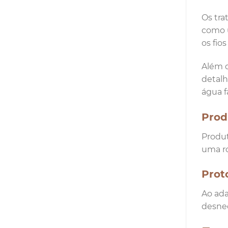
Os tra
como u
os fio
Além d
detalh
água f
Prod
Produ
uma ro
Prot
Ao ada
desnec