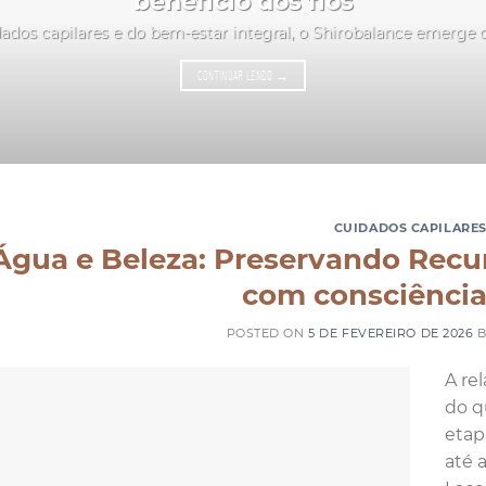
benefício dos fios
ados capilares e do bem-estar integral, o Shirobalance emerge
CONTINUAR LENDO
→
CUIDADOS CAPILARE
Água e Beleza: Preservando Recu
com consciência
POSTED ON
5 DE FEVEREIRO DE 2026
A re
do q
etap
até 