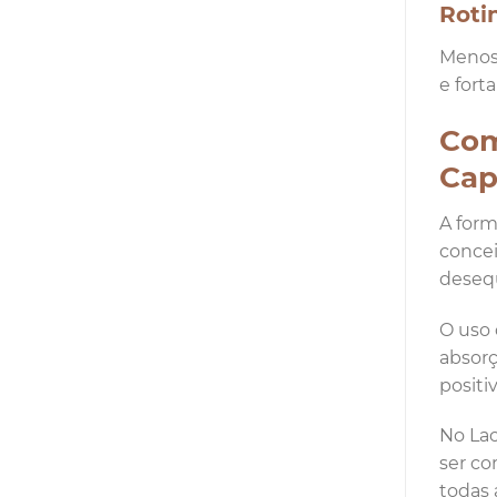
Rotin
Menos 
e fort
Com
Cap
A form
concei
desequ
O uso 
absorç
positi
No Lac
ser co
todas 