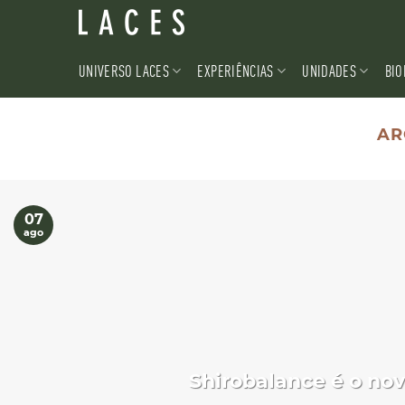
Skip
to
content
UNIVERSO LACES
EXPERIÊNCIAS
UNIDADES
BIO
AR
07
ago
Shirobalance é o no