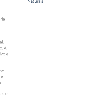
Naturais
ria
l,
o. A
ivo e
lho
 a
a.
is e