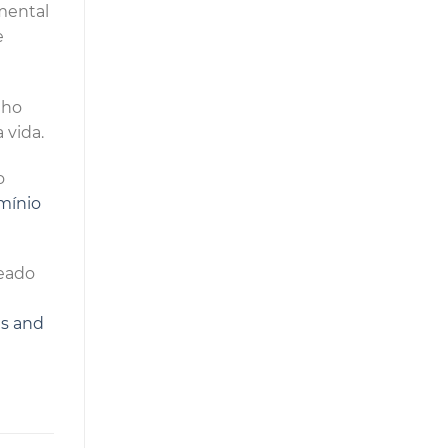
mental
e
nho
 vida.
o
mínio
deado
s and