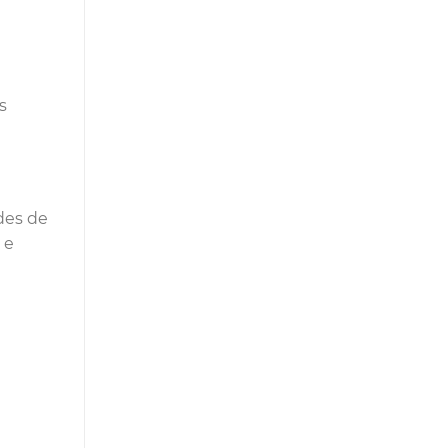
s
des de
 e