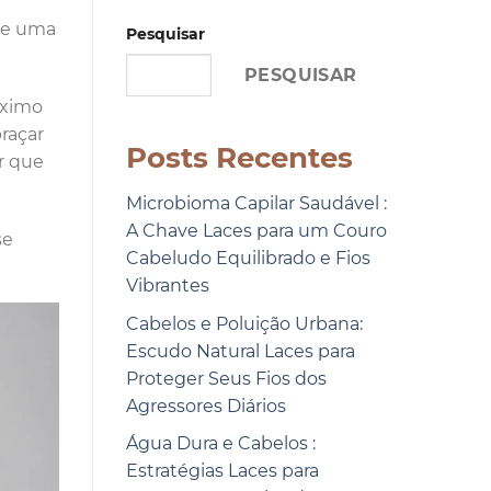
de uma
Pesquisar
PESQUISAR
áximo
raçar
Posts Recentes
ir que
Microbioma Capilar Saudável :
A Chave Laces para um Couro
se
Cabeludo Equilibrado e Fios
Vibrantes
Cabelos e Poluição Urbana:
Escudo Natural Laces para
Proteger Seus Fios dos
Agressores Diários
Água Dura e Cabelos :
Estratégias Laces para