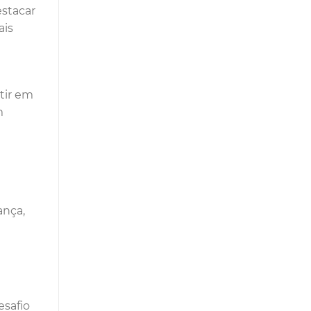
estacar
ais
tir em
m
ança,
esafio