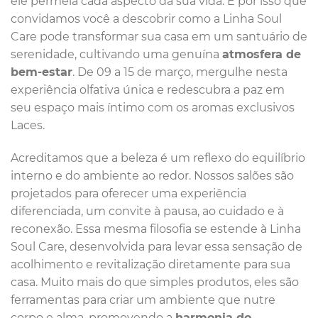
ele permeia cada aspecto da sua vida. É por isso que
convidamos você a descobrir como a Linha Soul
Care pode transformar sua casa em um santuário de
serenidade, cultivando uma genuína
atmosfera de
bem-estar
. De 09 a 15 de março, mergulhe nesta
experiência olfativa única e redescubra a paz em
seu espaço mais íntimo com os aromas exclusivos
Laces.
Acreditamos que a beleza é um reflexo do equilíbrio
interno e do ambiente ao redor. Nossos salões são
projetados para oferecer uma experiência
diferenciada, um convite à pausa, ao cuidado e à
reconexão. Essa mesma filosofia se estende à Linha
Soul Care, desenvolvida para levar essa sensação de
acolhimento e revitalização diretamente para sua
casa. Muito mais do que simples produtos, eles são
ferramentas para criar um ambiente que nutre
corpo e alma, promovendo a
harmonia do