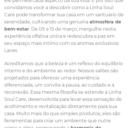
ele permeia cada aspecto da sua vida. É por isso que
convidamos você a descobrir como a Linha Soul
Care pode transformar sua casa em um santuário de
serenidade, cultivando uma genuína
atmosfera de
bem-estar
. De 09 a 15 de março, mergulhe nesta
experiência olfativa única e redescubra a paz em
seu espaço mais íntimo com os aromas exclusivos
Laces.
Acreditamos que a beleza é um reflexo do equilíbrio
interno e do ambiente ao redor. Nossos salões são
projetados para oferecer uma experiência
diferenciada, um convite à pausa, ao cuidado e à
reconexão. Essa mesma filosofia se estende à Linha
Soul Care, desenvolvida para levar essa sensação de
acolhimento e revitalização diretamente para sua
casa. Muito mais do que simples produtos, eles são
ferramentas para criar um ambiente que nutre
corpo e alma, promovendo a
harmonia do