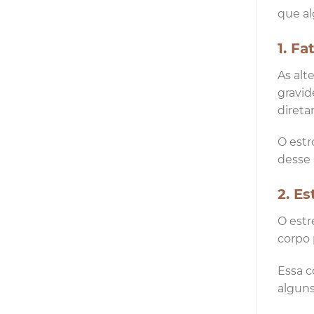
que al
1. F
As alt
gravid
direta
O estr
desse 
2. Es
O estr
corpo 
Essa c
alguns