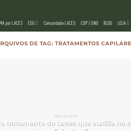
MA por LACES
ESG
Comunidade LACES
COP | ONU
BLOG
LOJA
RQUIVOS DE TAG:
TRATAMENTOS CAPILAR
HAIR SPA LACES
vo tratamento do Laces que auxilia na 