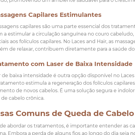
do, promovendo um ambiente saudável para o crescime
assagens Capilares Estimulantes
sagens capilares são uma parte essencial dos tratament
 a estimular a circulação sanguínea no couro cabeludo
iais aos folículos capilares. No Laces and Hair, as massa
lém de relaxar, contribuem diretamente para a saúde dos
ratamento com Laser de Baixa Intensidade
r de baixa intensidade é outra opção disponível no Lace
ratamento estimula a regeneração dos folículos capilares,
mento de novos cabelos. É uma solução segura e indolor
de cabelo crônica.
sas Comuns de Queda de Cabelo
de abordar os tratamentos, é importante entender as 
na. Embora a perda de alguns fios ao longo do dia seja n