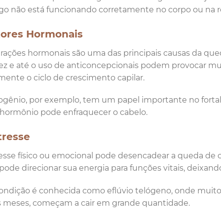
go não está funcionando corretamente no corpo ou na rot
atores Hormonais
erações hormonais são uma das principais causas da que
ez e até o uso de anticoncepcionais podem provocar mu
mente o ciclo de crescimento capilar.
ogênio, por exemplo, tem um papel importante no fortale
hormônio pode enfraquecer o cabelo.
tresse
esse físico ou emocional pode desencadear a queda de c
pode direcionar sua energia para funções vitais, deixan
ondição é conhecida como eflúvio telógeno, onde muitos
 meses, começam a cair em grande quantidade.