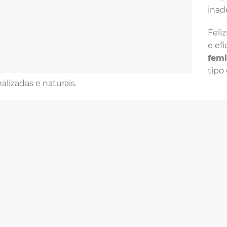
inad
Feli
e ef
femi
tipo
alizadas e naturais.