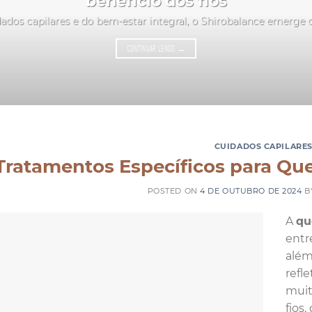
benefício dos fios
ados capilares e do bem-estar integral, o Shirobalance emerge
CONTINUAR LENDO
→
CUIDADOS CAPILARE
Tratamentos Específicos para Qu
POSTED ON
4 DE OUTUBRO DE 2024
B
A
qu
entr
além
refl
muit
fios