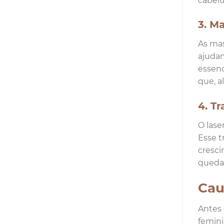
cabelu
3. M
As mas
ajudam
essenc
que, a
4. T
O lase
Esse t
cresci
queda 
Cau
Antes 
femini