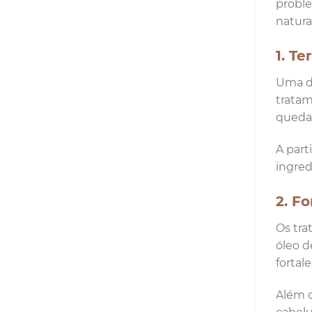
proble
natura
1. Te
Uma da
tratam
queda
A part
ingredi
2. F
Os tra
óleo d
fortale
Além d