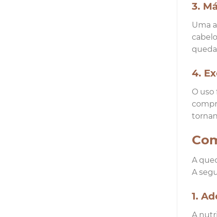
3. M
Uma al
cabelo
queda 
4. E
O uso 
compro
tornan
Com
A qued
A segu
1. A
A nutr