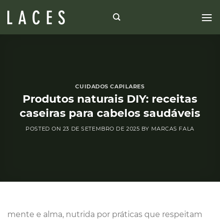
Skip
to
content
CUIDADOS CAPILARES
Produtos naturais DIY: receitas
caseiras para cabelos saudáveis
POSTED ON
23 DE SETEMBRO DE 2025
BY
MARCAS FALA
mente e alma, nutrida por práticas que respeitam