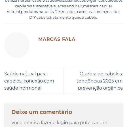
beleza natural
,
cabelo saudáveis
,
cosméticos orgânicos
,
cuidados
capilares sustentáveis
,
laces and hair
,
máscara capilar
natural
,
produtos naturais DIY
,
receitas caseiras cabelo
,
receitas
DIY cabelo
,
tratamento queda cabelo
.
MARCAS FALA
Saúde natural para
Quebra de cabelos:
cabelos: conexão com
tendências 2025 em
saúde hormonal
prevenção orgânica
Deixe um comentário
Você precisa fazer o
login
para publicar um