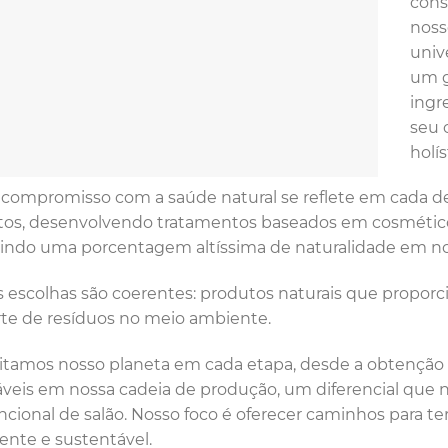
cons
noss
univ
um g
ingr
seu 
holís
compromisso com a saúde natural se reflete em cada de
os, desenvolvendo tratamentos baseados em cosméticos
indo uma porcentagem altíssima de naturalidade em no
 escolhas são coerentes: produtos naturais que propor
te de resíduos no meio ambiente.
tamos nosso planeta em cada etapa, desde a obtenção d
veis em nossa cadeia de produção, um diferencial que n
cional de salão. Nosso foco é oferecer caminhos para te
ente e sustentável.