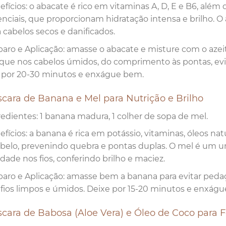
fícios: o abacate é rico em vitaminas A, D, E e B6, além 
nciais, que proporcionam hidratação intensa e brilho. O a
 cabelos secos e danificados.
paro e Aplicação: amasse o abacate e misture com o az
ique nos cabelos úmidos, do comprimento às pontas, evita
r por 20-30 minutos e enxágue bem.
scara de Banana e Mel para Nutrição e Brilho
redientes: 1 banana madura, 1 colher de sopa de mel.
fícios: a banana é rica em potássio, vitaminas, óleos na
abelo, prevenindo quebra e pontas duplas. O mel é um u
dade nos fios, conferindo brilho e maciez.
paro e Aplicação: amasse bem a banana para evitar peda
 fios limpos e úmidos. Deixe por 15-20 minutos e enxá
scara de Babosa (Aloe Vera) e Óleo de Coco para 