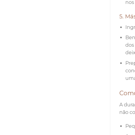
nos 
5. Má
Ing
Ben
dos
dei
Pre
con
uma
Como
A dura
não co
Peq