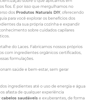
cientização sobre o que aplicamos em
os fios. É por isso que mergulhamos no
erso dos
Produtos Naturais DIY
, oferecendo
uia para você explorar os benefícios dos
edientes da sua própria cozinha e expandir
conhecimento sobre cuidados capilares
ticos.
talhe do Laces. Fabricamos nossos próprios
 com ingredientes orgânicos certificados,
ssas formulações.
cionam saúde e bem-estar, sem gerar
os ingredientes até o uso de energia e água
os afasta de qualquer experiência
r
cabelos saudáveis
e exuberantes, de forma