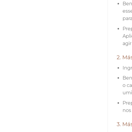
Bene
esse
para
Pre
Apl
agi
2. Má
Ing
Bene
o c
umi
Pre
nos
3. Má