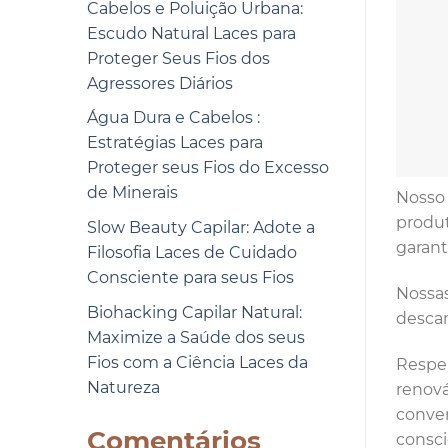
Cabelos e Poluição Urbana:
Escudo Natural Laces para
Proteger Seus Fios dos
Agressores Diários
Água Dura e Cabelos :
Estratégias Laces para
Proteger seus Fios do Excesso
de Minerais
Nosso 
produt
Slow Beauty Capilar: Adote a
garant
Filosofia Laces de Cuidado
Consciente para seus Fios
Nossas
Biohacking Capilar Natural:
descar
Maximize a Saúde dos seus
Fios com a Ciência Laces da
Respei
Natureza
renová
conven
Comentários
consci