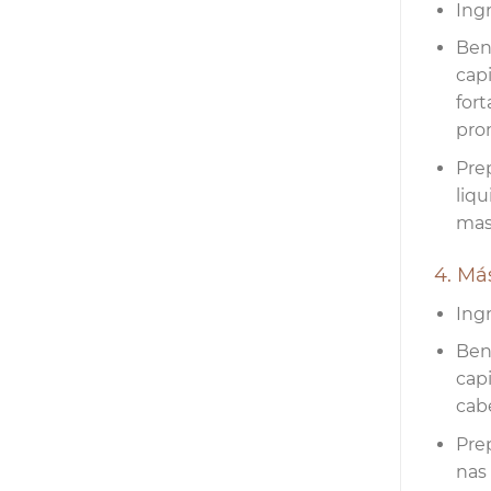
Ingr
Ben
cap
for
pro
Prep
liqu
mas
4. Má
Ingr
Bene
capi
cab
Pre
nas