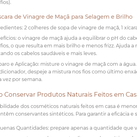
fios).
scara de Vinagre de Maçã para Selagem e Brilho
redientes: 2 colheres de sopa de vinagre de maçã, 1 xícar
efícios: o vinagre de maçã ajuda a equilibrar o pH do cab
 fios, o que resulta em mais brilho e menos frizz. Ajuda
xando os cabelos saudáveis e mais leves.
paro e Aplicação: misture o vinagre de maçã com a água
dicionador, despeje a mistura nos fios como último en
 vez por semana.
 Conservar Produtos Naturais Feitos em Cas
bilidade dos cosméticos naturais feitos em casa é menor
ntêm conservantes sintéticos. Para garantir a eficácia e s
uenas Quantidades: prepare apenas a quantidade que vo