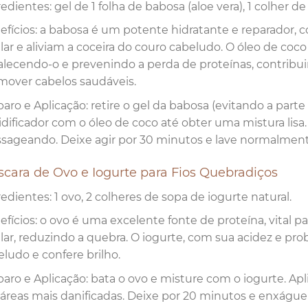
edientes: gel de 1 folha de babosa (aloe vera), 1 colher d
efícios: a babosa é um potente hidratante e reparado
ilar e aliviam a coceira do couro cabeludo. O óleo de co
talecendo-o e prevenindo a perda de proteínas, contribu
mover cabelos saudáveis.
aro e Aplicação: retire o gel da babosa (evitando a parte
idificador com o óleo de coco até obter uma mistura lisa
sageando. Deixe agir por 30 minutos e lave normalment
scara de Ovo e Iogurte para Fios Quebradiços
edientes: 1 ovo, 2 colheres de sopa de iogurte natural.
fícios: o ovo é uma excelente fonte de proteína, vital pa
lar, reduzindo a quebra. O iogurte, com sua acidez e prob
eludo e confere brilho.
paro e Aplicação: bata o ovo e misture com o iogurte. Ap
 áreas mais danificadas. Deixe por 20 minutos e enxágue 