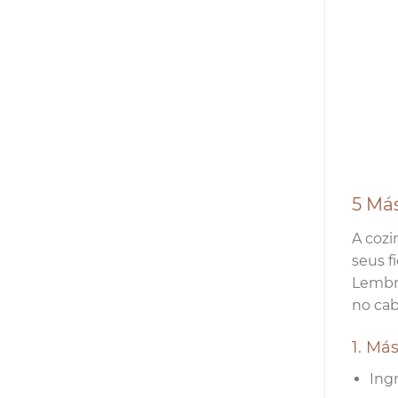
5 Má
A cozi
seus f
Lembre
no cab
1. Má
Ing