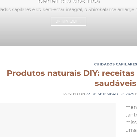
benefício dos fios
ados capilares e do bem-estar integral, o Shirobalance emerge
CONTINUAR LENDO
→
CUIDADOS CAPILARE
Produtos naturais DIY: receitas
saudáveis
POSTED ON
23 DE SETEMBRO DE 2025
ment
tant
miss
uma 