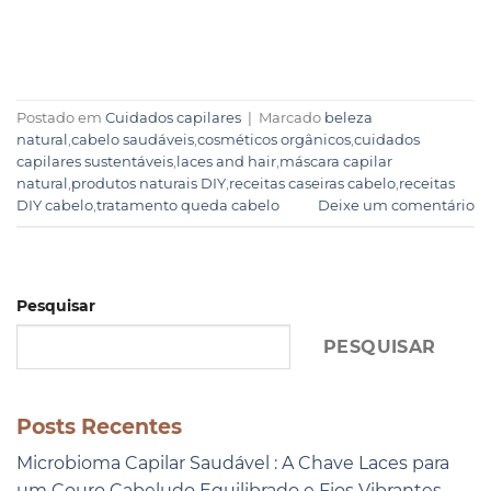
Postado em
Cuidados capilares
|
Marcado
beleza
natural
,
cabelo saudáveis
,
cosméticos orgânicos
,
cuidados
capilares sustentáveis
,
laces and hair
,
máscara capilar
natural
,
produtos naturais DIY
,
receitas caseiras cabelo
,
receitas
DIY cabelo
,
tratamento queda cabelo
Deixe um comentário
Pesquisar
PESQUISAR
Posts Recentes
Microbioma Capilar Saudável : A Chave Laces para
um Couro Cabeludo Equilibrado e Fios Vibrantes