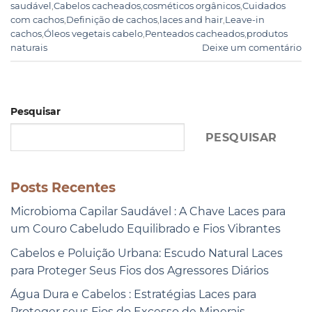
saudável
,
Cabelos cacheados
,
cosméticos orgânicos
,
Cuidados
com cachos
,
Definição de cachos
,
laces and hair
,
Leave-in
cachos
,
Óleos vegetais cabelo
,
Penteados cacheados
,
produtos
naturais
Deixe um comentário
Pesquisar
PESQUISAR
Posts Recentes
Microbioma Capilar Saudável : A Chave Laces para
um Couro Cabeludo Equilibrado e Fios Vibrantes
Cabelos e Poluição Urbana: Escudo Natural Laces
para Proteger Seus Fios dos Agressores Diários
Água Dura e Cabelos : Estratégias Laces para
Proteger seus Fios do Excesso de Minerais